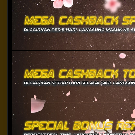
BONUS ROLLINGAN 0.5% SLOT & LIVE CASINO
Bonus deposit hanya dapat di claim pada tanggal ya
Bonus di berikan berupa credit yang di masukan ked
Syarat & Ketentuan :
Semua keputusan dari UBUD4D tidak dapat di gangg
Bonus berlaku untuk semua member aktif UBUD4D
Rollingan hanya untuk permainan SLOT ONLINE & LIVE
ikan)
Minimal Turn Over mencapai Rp 200.000
Bonus di berikan langsung secara otomatis jika mem
MEGA CASHBACK SPORTBOOKS 5%
Bonus Di Bagikan Setiap Hari Minggu Malam Mulai Da
Bonus dapat langsung di withdrawkan.
Syarat & Ketentuan :
Bonus di berikan berupa credit yang di masukan ked
Bonus berlaku untuk semua member aktif UBUD4D
Tidak ada batas maximal bonus Rollingan yang di ber
Bonus cashback berlaku untuk semua permainan SPOR
Semua keputusan dari UBUD4D tidak dapat di gangg
online)
Minimal Bonus Cashback yang di bagikan Rp 1.000
Bonus di berikan langsung secara otomatis jika mem
MEGA CASHBACK TOGEL 3%
Bonus di Bagikan Per 5 Hari Mulai Dari Jam 00.01 Wi
Bonus dapat langsung di withdrawkan.
BONUS REFERRAL TOGEL 1%
Bonus di berikan berupa credit yang di masukan ked
Cashbak Togel Dibagikan setiap hari SELASA.
Tidak ada batas maximal bonus Cashback yang di ber