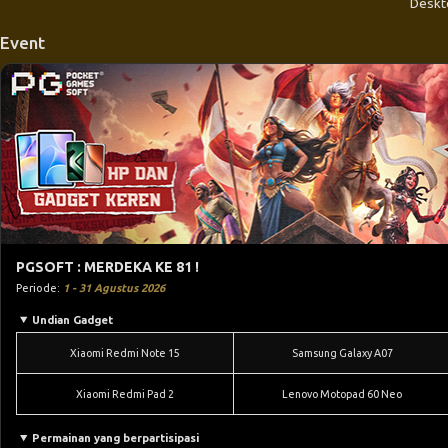
Deskt
Event
PGSOFT : MERDEKA KE 81 !
Periode:
1 - 31 Agustus 2026
Undian Gadget
Xiaomi Redmi Note 15
Samsung Galaxy A07
Xiaomi Redmi Pad 2
Lenovo Motopad 60 Neo
Permainan yang berpartisipasi