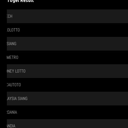
Togel Result
SINGAPORE
PENANG
MALAYSIA
INDONESIATOTO
QATAR
MOSKOW
HONGKONG LOTTO
TOTO WUHAN